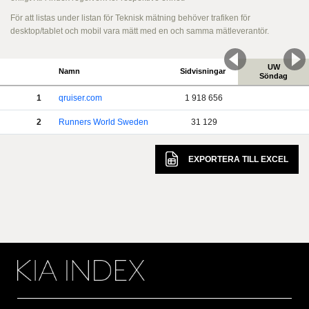
För att listas under listan för Teknisk mätning behöver trafiken för
desktop/tablet och mobil vara mätt med en och samma mätleverantör.
UW
Namn
Sidvisningar
Söndag
1
qruiser.com
1 918 656
2
Runners World Sweden
31 129
EXPORTERA TILL
EXCEL