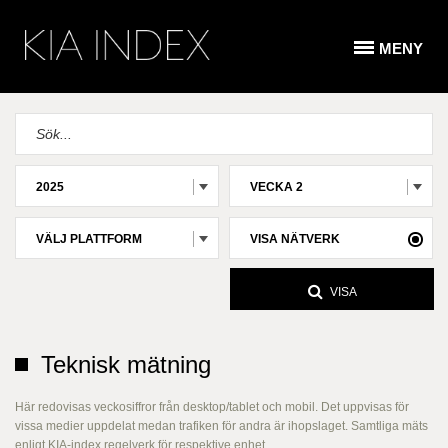
MENY
2025
VECKA 2
VÄLJ PLATTFORM
VISA NÄTVERK
VISA
Teknisk mätning
Här redovisas veckosiffror från desktop/tablet och mobil. Det uppvisas för
vissa medier uppdelat medan trafiken för andra är ihopslaget. Samtliga mäts
enligt KIA-index regelverk för respektive enhet.