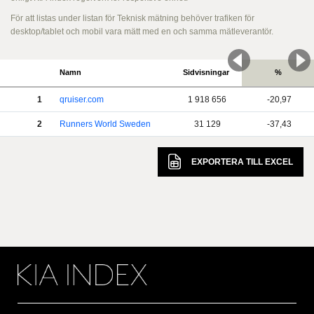
För att listas under listan för Teknisk mätning behöver trafiken för
desktop/tablet och mobil vara mätt med en och samma mätleverantör.
Namn
Sidvisningar
%
1
qruiser.com
1 918 656
-20,97
2
Runners World Sweden
31 129
-37,43
EXPORTERA TILL
EXCEL