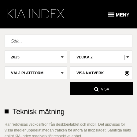
MENY
2025
VECKA 2
VÄLJ PLATTFORM
VISA NÄTVERK
VISA
Teknisk mätning
Här redovisas veckosiffror från desktop/tablet och mobil. Det uppvisas för
vissa medier uppdelat medan trafiken för andra är ihopslaget. Samtliga mäts
enligt KIA-index regelverk för respektive enhet.