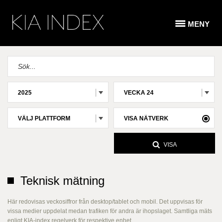
MENY
2025
VECKA 24
VÄLJ PLATTFORM
VISA NÄTVERK
VISA
Teknisk mätning
Här redovisas veckosiffror från desktop/tablet och mobil. Det uppvisas för
vissa medier uppdelat medan trafiken för andra är ihopslaget. Samtliga mäts
enligt KIA-index regelverk för respektive enhet.