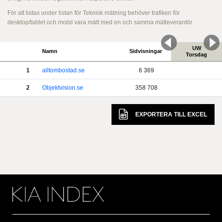
För att listas under listan för Teknisk mätning behöver trafiken för
desktop/tablet och mobil vara mätt med en och samma mätleverantör.
UW
Namn
Sidvisningar
Torsdag
1
alltombostad.se
6 369
2
Objektvision.se
358 708
EXPORTERA TILL
EXCEL