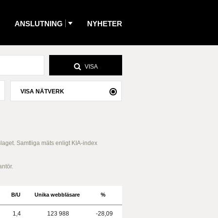
ANSLUTNING
NYHETER
VISA
VISA NÄTVERK
slaget. Samtliga mäts enligt KIA-index
antör.
B/U
Unika webbläsare
%
1,4
123 988
-28,09