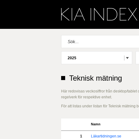
2025
Teknisk mätning
Här redovisas veckosiffror från desktop/tablet
regelverk för respektive enhet.
För att listas under listan för Teknisk mätnin
Namn
1
Läkartidningen.se