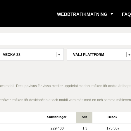
WEBBTRAFIKMÄTNING
FAQ
VECKA 28
VÄLJ PLATTFORM
 och mobil. Det uppvisas för vissa medier uppdelat medan trafiken för andra är ihop
g behöver trafiken för desktop/tablet och mobil vara mätt med en och samma mätlever
Sidvisningar
S/B
Besök
229 400
1,3
175 507