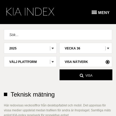
MENY
2025
VECKA 36
VÄLJ PLATTFORM
VISA NÄTVERK
VISA
Teknisk mätning
Här redovisas veckosiffror från desktop/tablet och mobil. Det uppvisas för
vissa medier uppdelat medan trafiken för andra är ihopslaget. Samtliga mäts
enligt KIA-index regelverk för respektive enhet.