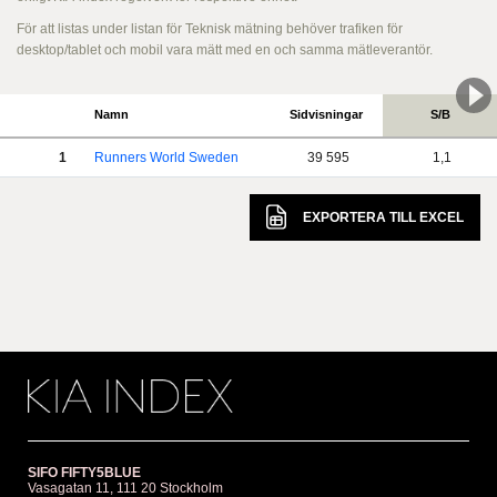
För att listas under listan för Teknisk mätning behöver trafiken för
desktop/tablet och mobil vara mätt med en och samma mätleverantör.
Namn
Sidvisningar
S/B
1
Runners World Sweden
39 595
1,1
EXPORTERA TILL
EXCEL
SIFO FIFTY5BLUE
Vasagatan 11, 111 20 Stockholm