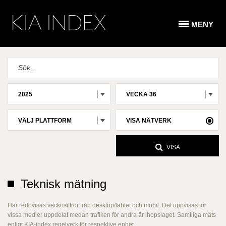
MENY
2025
VECKA 36
VÄLJ PLATTFORM
VISA NÄTVERK
VISA
Teknisk mätning
Här redovisas veckosiffror från desktop/tablet och mobil. Det uppvisas för
vissa medier uppdelat medan trafiken för andra är ihopslaget. Samtliga mäts
enligt KIA-index regelverk för respektive enhet.