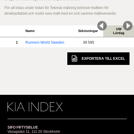
För att listas under listan för Teknisk mätning behöver trafiken för
desktop/tablet och mobil vara mätt med en och samma mätleverantör.
UW
Namn
Sidvisningar
Lördag
1
Runners World Sweden
39 595
EXPORTERA TILL
EXCEL
SIFO FIFTY5BLUE
Vasagatan 11, 111 20 Stockholm