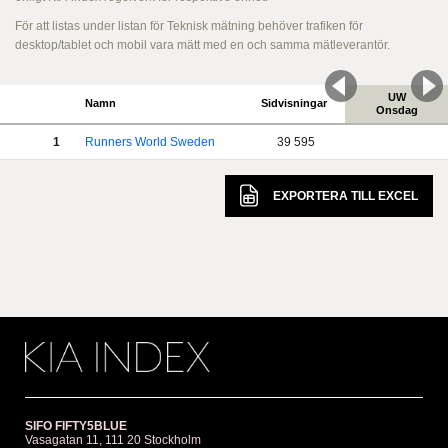
För att listas under listan för Teknisk mätning behöver trafiken för
desktop/tablet och mobil vara mätt med en och samma mätleverantör.
UW
Namn
Sidvisningar
Onsdag
1
Runners World Sweden
39 595
EXPORTERA TILL
EXCEL
SIFO FIFTY5BLUE
Vasagatan 11, 111 20 Stockholm