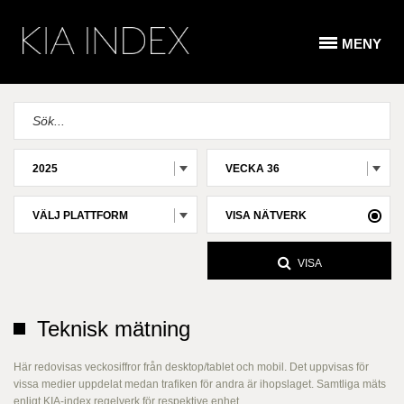
MENY
2025
VECKA 36
VÄLJ PLATTFORM
VISA NÄTVERK
VISA
Teknisk mätning
Här redovisas veckosiffror från desktop/tablet och mobil. Det uppvisas för
vissa medier uppdelat medan trafiken för andra är ihopslaget. Samtliga mäts
enligt KIA-index regelverk för respektive enhet.