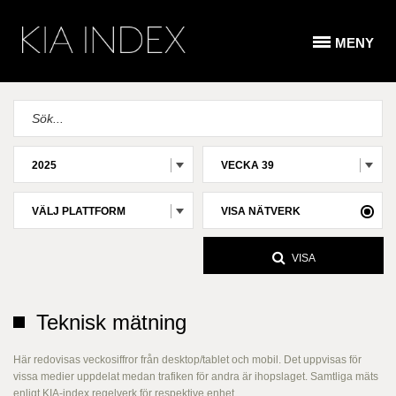
MENY
2025
VECKA 39
VÄLJ PLATTFORM
VISA NÄTVERK
VISA
Teknisk mätning
Här redovisas veckosiffror från desktop/tablet och mobil. Det uppvisas för
vissa medier uppdelat medan trafiken för andra är ihopslaget. Samtliga mäts
enligt KIA-index regelverk för respektive enhet.