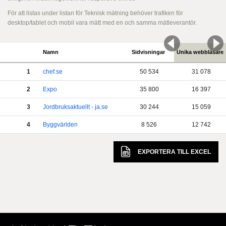
För att listas under listan för Teknisk mätning behöver trafiken för
desktop/tablet och mobil vara mätt med en och samma mätleverantör.
Namn
Sidvisningar
Unika webbläsare
1
chef.se
50 534
31 078
2
Expo
35 800
16 397
3
Jordbruksaktuellt - ja.se
30 244
15 059
4
Byggvärlden
8 526
12 742
EXPORTERA TILL
EXCEL