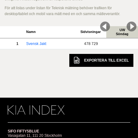
För att listas under listan för Teknisk mätning behöver trafiken för
desktop/tablet och mobil vara mätt med en och samma mätleverantör.
UW
Namn
Sidvisningar
Söndag
1
Svensk Jakt
478 729
EXPORTERA TILL
EXCEL
SIFO FIFTY5BLUE
Vasagatan 11, 111 20 Stockholm