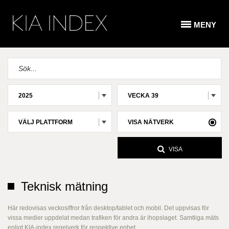
MENY
2025
VECKA 39
VÄLJ PLATTFORM
VISA NÄTVERK
VISA
Teknisk mätning
Här redovisas veckosiffror från desktop/tablet och mobil. Det uppvisas för
vissa medier uppdelat medan trafiken för andra är ihopslaget. Samtliga mäts
enligt KIA-index regelverk för respektive enhet.