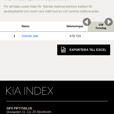
För att listas under listan för Teknisk mätning behöver trafiken för
desktop/tablet och mobil vara mätt med en och samma mätleverantör.
UW
Namn
Sidvisningar
Torsdag
1
Svensk Jakt
478 729
EXPORTERA TILL
EXCEL
SIFO FIFTY5BLUE
Vasagatan 11, 111 20 Stockholm