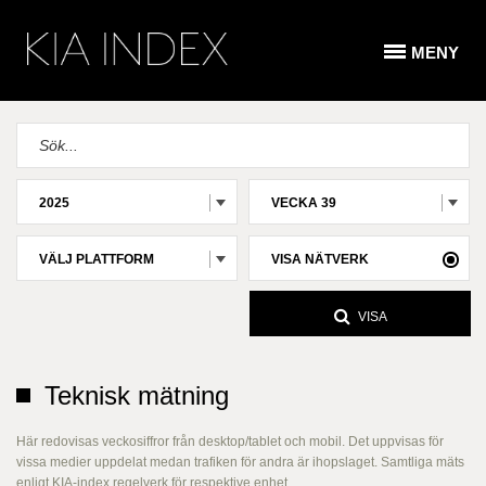
MENY
2025
VECKA 39
VÄLJ PLATTFORM
VISA NÄTVERK
VISA
Teknisk mätning
Här redovisas veckosiffror från desktop/tablet och mobil. Det uppvisas för
vissa medier uppdelat medan trafiken för andra är ihopslaget. Samtliga mäts
enligt KIA-index regelverk för respektive enhet.