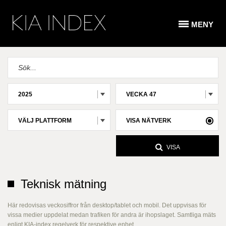
MENY
2025
VECKA 47
VÄLJ PLATTFORM
VISA NÄTVERK
VISA
Teknisk mätning
Här redovisas veckosiffror från desktop/tablet och mobil. Det uppvisas för
vissa medier uppdelat medan trafiken för andra är ihopslaget. Samtliga mäts
enligt KIA-index regelverk för respektive enhet.