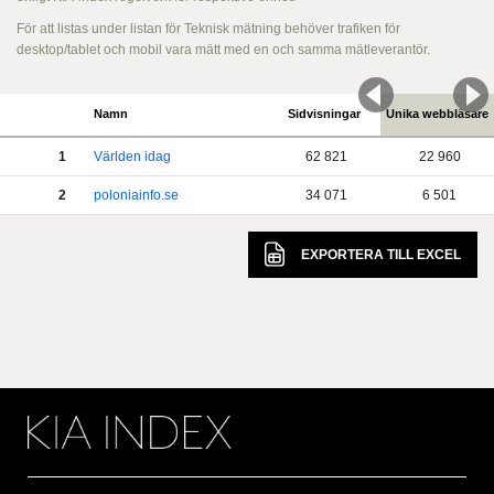
För att listas under listan för Teknisk mätning behöver trafiken för
desktop/tablet och mobil vara mätt med en och samma mätleverantör.
Namn
Sidvisningar
Unika webbläsare
1
Världen idag
62 821
22 960
2
poloniainfo.se
34 071
6 501
EXPORTERA TILL
EXCEL