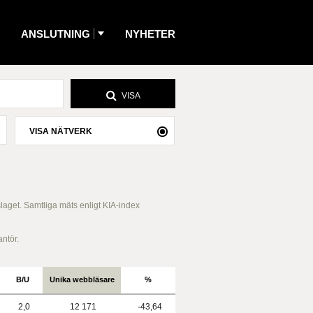
ANSLUTNING
NYHETER
VISA
VISA NÄTVERK
slaget. Samtliga mäts enligt KIA-index
antör.
B/U
Unika webbläsare
%
2,0
12 171
-43,64