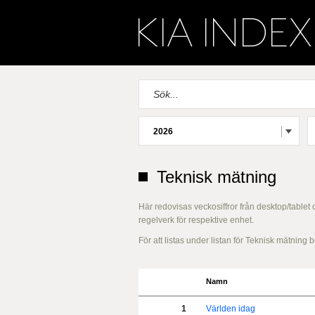
2026
Teknisk mätning
Här redovisas veckosiffror från desktop/tablet
regelverk för respektive enhet.
För att listas under listan för Teknisk mätnin
Namn
1
Världen idag