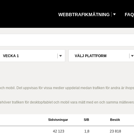
WEBBTRAFIKMÄTNING
FAQ
VECKA 1
VÄLJ PLATTFORM
 och mobil. Det uppvisas för vissa medier uppdelat medan trafiken för andra är ihop
g behöver trafiken för desktop/tablet och mobil vara mätt med en och samma mätlever
Sidvisningar
S/B
Besök
42 123
1,8
23 818