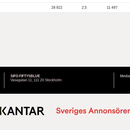
28 922
2,5
11 497
SIFO FIFTY5BLUE
Media
Vasagatan 11, 111 20 Stockholm