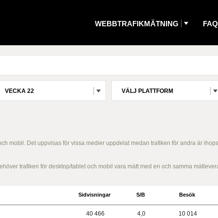
WEBBTRAFIKMÄTNING
FAQ
VECKA 22
VÄLJ PLATTFORM
 och mobil. Det uppvisas för vissa medier uppdelat medan trafiken för andra är ihop
g behöver trafiken för desktop/tablet och mobil vara mätt med en och samma mätlever
Sidvisningar
S/B
Besök
40 466
4,0
10 014