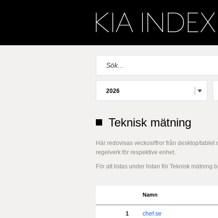
2026
Teknisk mätning
Här redovisas veckosiffror från desktop/tablet
regelverk för respektive enhet.
För att listas under listan för Teknisk mätnin
Namn
1
chef.se