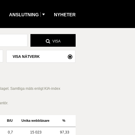
ANSLUTNING
NYHETER
VISA
VISA NÄTVERK
slaget. Samtliga mäts enligt KIA-index
antör.
B/U
Unika webbläsare
%
0,7
15 023
97,33