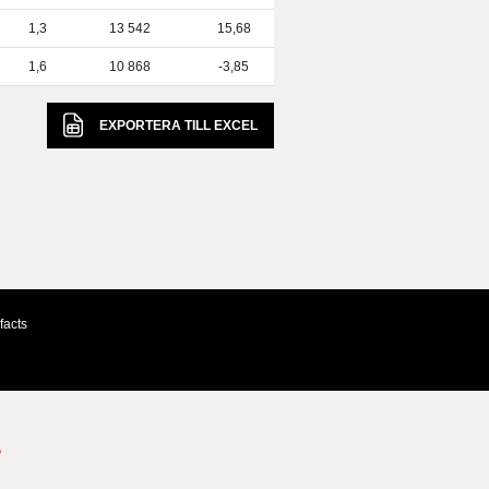
1,3
13 542
15,68
1,6
10 868
-3,85
EXPORTERA TILL
EXCEL
facts