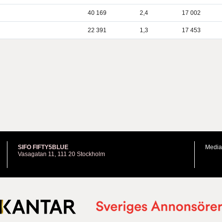
40 169
2,4
17 002
22 391
1,3
17 453
SIFO FIFTY5BLUE
Media
Vasagatan 11, 111 20 Stockholm