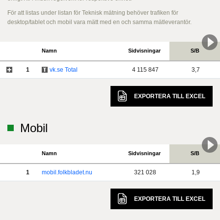
För att listas under listan för Teknisk mätning behöver trafiken för
desktop/tablet och mobil vara mätt med en och samma mätleverantör.
Namn
Sidvisningar
S/B
1
vk.se Total
4 115 847
3,7
EXPORTERA TILL
EXCEL
Mobil
Namn
Sidvisningar
S/B
1
mobil.folkbladet.nu
321 028
1,9
EXPORTERA TILL
EXCEL