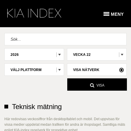
MENY
2026
VECKA 22
VÄLJ PLATTFORM
VISA NÄTVERK
VISA
Teknisk mätning
Här redovisas veckosiffror från desktop/tablet och mobil. Det uppvisas för
vissa medier uppdelat medan trafiken för andra är ihopslaget. Samtliga mäts
enligt KIA-index regelverk för respektive enhet.