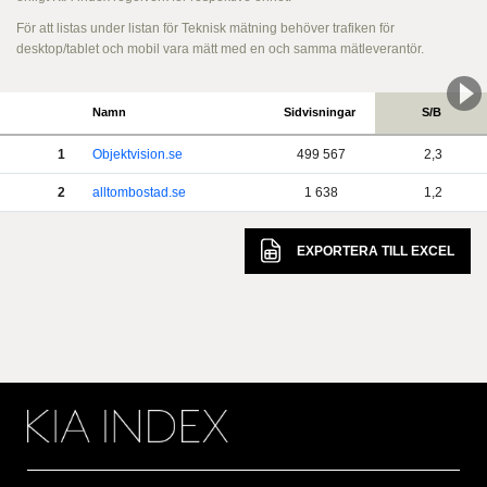
För att listas under listan för Teknisk mätning behöver trafiken för
desktop/tablet och mobil vara mätt med en och samma mätleverantör.
Namn
Sidvisningar
S/B
1
Objektvision.se
499 567
2,3
2
alltombostad.se
1 638
1,2
EXPORTERA TILL
EXCEL