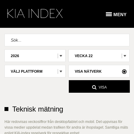
MENY
2026
VECKA 22
VÄLJ PLATTFORM
VISA NÄTVERK
VISA
Teknisk mätning
Här redovisas veckosiffror från desktop/tablet och mobil. Det uppvisas för
vissa medier uppdelat medan trafiken för andra är ihopslaget. Samtliga mäts
enligt KIA-index regelverk för respektive enhet.