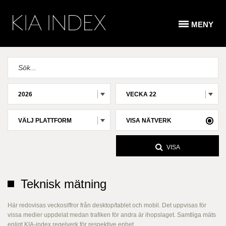
MENY
2026
VECKA 22
VÄLJ PLATTFORM
VISA NÄTVERK
VISA
Teknisk mätning
Här redovisas veckosiffror från desktop/tablet och mobil. Det uppvisas för
vissa medier uppdelat medan trafiken för andra är ihopslaget. Samtliga mäts
enligt KIA-index regelverk för respektive enhet.