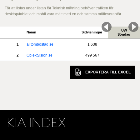
För att listas under listan för Teknisk mätning behöver trafiken för
desktop/tablet och mobil vara mätt med en och samma mätleverantör.
UW
Namn
Sidvisningar
Söndag
1
alltombostad.se
1 638
2
Objektvision.se
499 567
EXPORTERA TILL
EXCEL