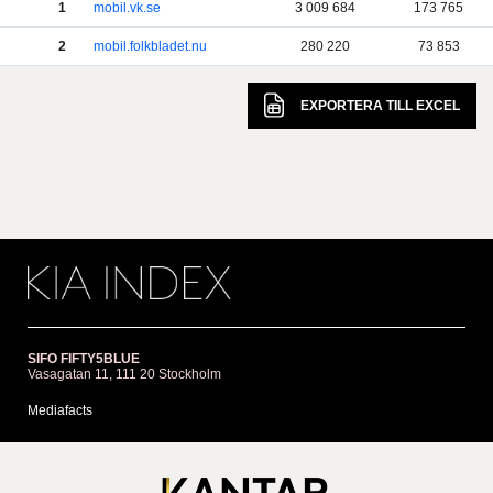
1
mobil.vk.se
3 009 684
173 765
2
mobil.folkbladet.nu
280 220
73 853
EXPORTERA TILL
EXCEL
SIFO FIFTY5BLUE
Vasagatan 11, 111 20 Stockholm
Mediafacts