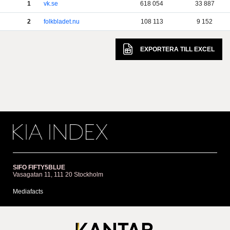
1
vk.se
618 054
33 887
2
folkbladet.nu
108 113
9 152
EXPORTERA TILL
EXCEL
SIFO FIFTY5BLUE
Vasagatan 11, 111 20 Stockholm
Mediafacts